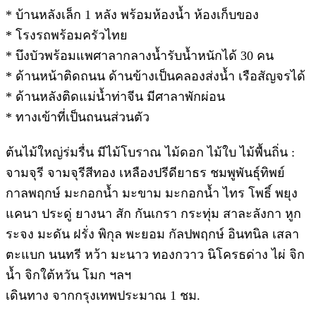
* บ้านหลังเล็ก 1 หลัง พร้อมห้องน้ำ ห้องเก็บของ
* โรงรถพร้อมครัวไทย
* บึงบัวพร้อมแพศาลากลางน้ำรับน้ำหนักได้ 30 คน
* ด้านหน้าติดถนน ด้านข้างเป็นคลองส่งน้ำ เรือสัญจรได้
* ด้านหลังติดแม่น้ำท่าจีน มีศาลาพักผ่อน
* ทางเข้าที่เป็นถนนส่วนตัว
ต้นไม้ใหญ่ร่มรื่น มีไม้โบราณ ไม้ดอก ไม้ใบ ไม้พื้นถิ่น :
จามจุรี จามจุรีสีทอง เหลืองปรีดียาธร ชมพูพันธุ์ทิพย์
กาลพฤกษ์ มะกอกน้ำ มะขาม มะกอกน้ำ ไทร โพธิ์ พยุง
แคนา ประดู่ ยางนา สัก กันเกรา กระทุ่ม สาละลังกา หูก
ระจง มะดัน ฝรั่ง พิกุล พะยอม กัลปพฤกษ์ อินทนิล เสลา
ตะแบก นนทรี หว้า มะนาว ทองกวาว นิโครธด่าง ไผ่ จิก
น้ำ จิกใต้หวัน โมก ฯลฯ
เดินทาง จากกรุงเทพประมาณ 1 ชม.