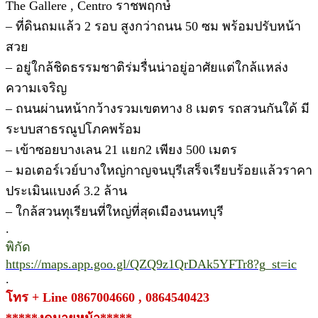
The Gallere , Centro ราชพฤกษ์
– ที่ดินถมแล้ว 2 รอบ สูงกว่าถนน 50 ซม พร้อมปรับหน้า
สวย
– อยู่ใกล้ชิดธรรมชาติร่มรื่นน่าอยู่อาศัยแต่ใกล้แหล่ง
ความเจริญ
– ถนนผ่านหน้ากว้างรวมเขตทาง 8 เมตร รถสวนกันใด้ มี
ระบบสาธรณูปโภคพร้อม
– เข้าซอยบางเลน 21 แยก2 เพียง 500 เมตร
– มอเตอร์เวย์บางใหญ่กาญจนบุรีเสร็จเรียบร้อยแล้วราคา
ประเมินแบงค์ 3.2 ล้าน
– ใกล้สวนทุเรียนที่ใหญ่ที่สุดเมืองนนทบุรี
.
พิกัด
https://maps.app.goo.gl/QZQ9z1QrDAk5YFTr8?g_st=ic
.
โทร + Line 0867004660 , 0864540423
*****งดนายหน้า*****