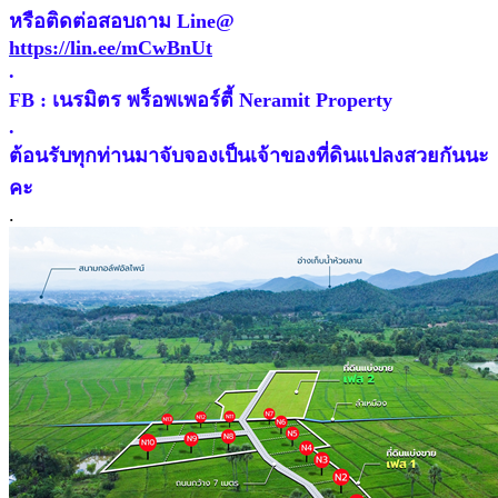
หรือติดต่อสอบถาม Line@
https://lin.ee/mCwBnUt
.
FB : เนรมิตร พร็อพเพอร์ตี้ Neramit Property
.
ต้อนรับทุกท่านมาจับจองเป็นเจ้าของที่ดินแปลงสวยกันนะ
คะ
.