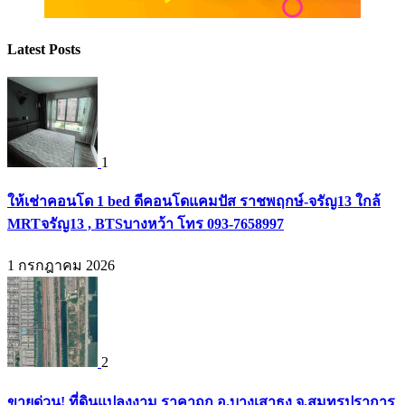
Latest Posts
1
ให้เช่าคอนโด 1 bed ดีคอนโดแคมปัส ราชพฤกษ์-จรัญ13 ใกล้
MRTจรัญ13 , BTSบางหว้า โทร 093-7658997
1 กรกฎาคม 2026
2
ขายด่วน! ที่ดินแปลงงาม ราคาถูก อ.บางเสาธง จ.สมุทรปราการ