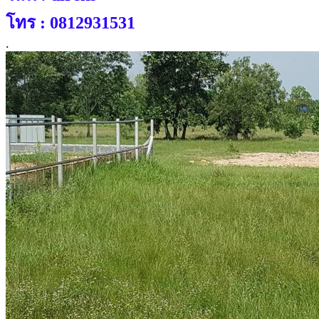
โทร : 0812931531
.