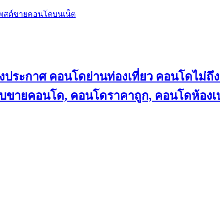
โพสต์ขายคอนโดบนเน็ต
ลงประกาศ คอนโดย่านท่องเที่ยว คอนโดไม่
็บขายคอนโด, คอนโดราคาถูก, คอนโดห้องเป