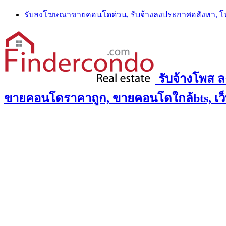
Skip
รับลงโฆษณาขายคอนโดด่วน, รับจ้างลงประกาศอสังหา, 
to
content
รับจ้างโพส 
ขายคอนโดราคาถูก, ขายคอนโดใกล้bts, เว