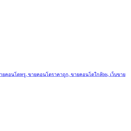
ขายคอนโดหรู, ขายคอนโดราคาถูก, ขายคอนโดใกล้bts, เว็บขาย