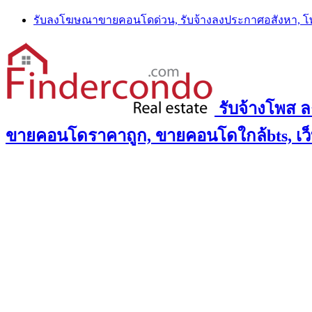
Skip
รับลงโฆษณาขายคอนโดด่วน, รับจ้างลงประกาศอสังหา, 
to
content
รับจ้างโพส 
ขายคอนโดราคาถูก, ขายคอนโดใกล้bts, เว