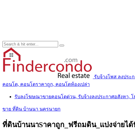
รับจ้างโพส ลงประ
คอนโด, คอนโดราคาถูก, คอนโดห้องเปล่า
รับลงโฆษณาขายคอนโดด่วน, รับจ้างลงประกาศอสังหา, 
ขาย ที่ดิน บ้านนา นครนายก
ที่ดินบ้านนาSาคาถูก_ฟรีถมดิน_แบ่งจ่ายได้ท