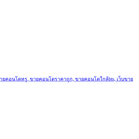
ขายคอนโดหรู, ขายคอนโดราคาถูก, ขายคอนโดใกล้bts, เว็บขาย