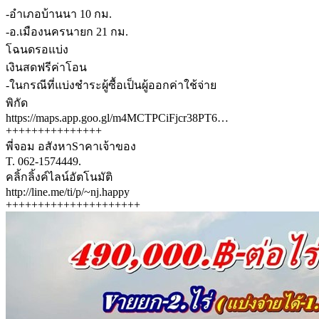
-อำเภอบ้านนา 10 กม.
-อ.เมืองนครนายก 21 กม.
โฉนดรอแบ่ง
เงินสดฟรีค่าโอน
-ในกรณีที่แบ่งชำระผู้ซื้อเป็นผู้ออกค่าใช้จ่าย
พิกัด
https://maps.app.goo.gl/m4MCTPCiFjcr38PT6…
+++++++++++++++
พี่จอม อสังหาSาคาเจ้าของ
T. 062-1574449.
คลิ้กลิ้งค์ไลน์อัตโนมัติ
http://line.me/ti/p/~nj.happy
+++++++++++++++++++++