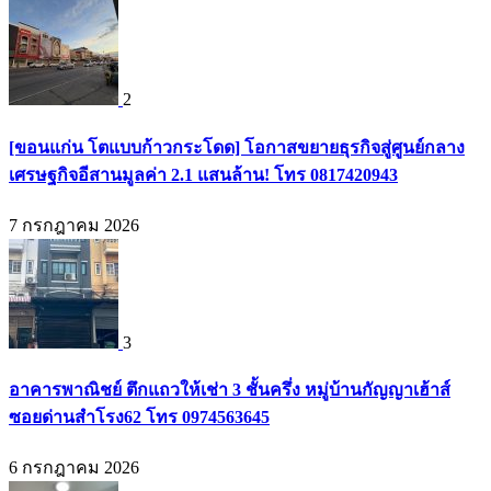
2
[ขอนแก่น โตแบบก้าวกระโดด] โอกาสขยายธุรกิจสู่ศูนย์กลาง
เศรษฐกิจอีสานมูลค่า 2.1 แสนล้าน! โทร 0817420943
7 กรกฎาคม 2026
3
อาคารพาณิชย์ ตึกแถวให้เช่า 3 ชั้นครึ่ง หมู่บ้านกัญญาเฮ้าส์
ซอยด่านสำโรง62 โทร 0974563645
6 กรกฎาคม 2026