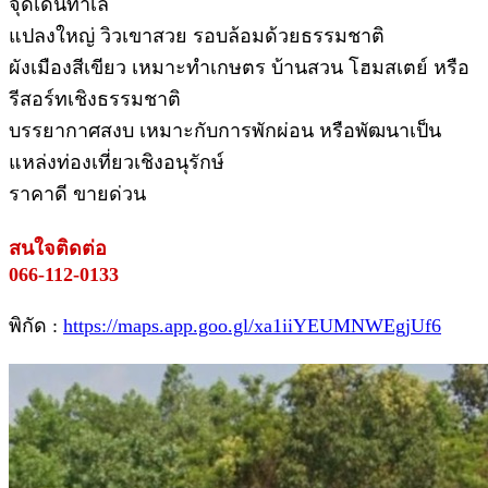
จุดเด่นทำเล
แปลงใหญ่ วิวเขาสวย รอบล้อมด้วยธรรมชาติ
ผังเมืองสีเขียว เหมาะทำเกษตร บ้านสวน โฮมสเตย์ หรือ
รีสอร์ทเชิงธรรมชาติ
บรรยากาศสงบ เหมาะกับการพักผ่อน หรือพัฒนาเป็น
แหล่งท่องเที่ยวเชิงอนุรักษ์
ราคาดี ขายด่วน
สนใจติดต่อ
066-112-0133
พิกัด :
https://maps.app.goo.gl/xa1iiYEUMNWEgjUf6