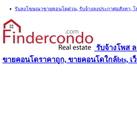
Skip
รับลงโฆษณาขายคอนโดด่วน, รับจ้างลงประกาศอสังหา, 
to
content
รับจ้างโพส 
ขายคอนโดราคาถูก, ขายคอนโดใกล้bts, เว