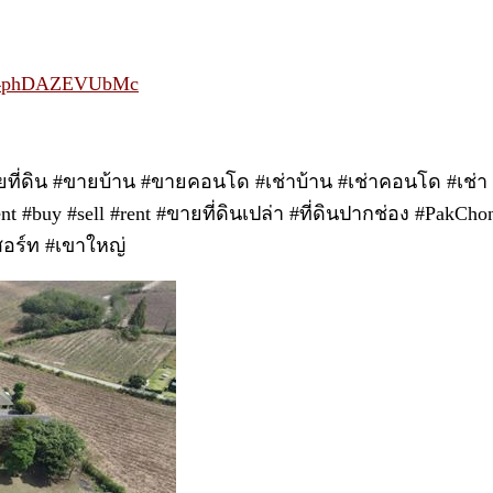
Es4phDAZEVUbMc
ขายที่ดิน #ขายบ้าน #ขายคอนโด #เช่าบ้าน #เช่าคอนโด #เช่า
ment #buy #sell #rent #ขายที่ดินเปล่า #ที่ดินปากช่อง #PakC
ีสอร์ท #เขาใหญ่