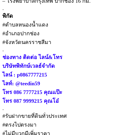
– โรงพยาบาลกรุงเทพ ปากช่อง 16 กม.
.
พิกัด
#ตำบลหนองน้ำแดง
#อำเภอปากช่อง
#จังหวัดนครราชสีมา
.
ช่องทาง ติดต่อ ไลน์&โทร
บริษัทพิทักษ์เวลธ์จำกัด
ไลน์ : p0867777215
ไลท์: @teedin59
โทร 086 7777215 คุณแป๊ะ
โทร 087 9999215 คุณโอ๋
.
#รับฝากขายที่ดินทั่วประเทศ
#ตรงไปตรงมา
#ไม่มีบวกมีเพิ่มราคา