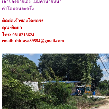
เจ้าของขายเอง ไม่มีค่านายหน้า
ค่าโอนคนละครึ่ง
ติดต่อเจ้าของโดยตรง
คุณ ฑิตยา
โทร: 0818213624
email: thittaya39554@gmail.com
.