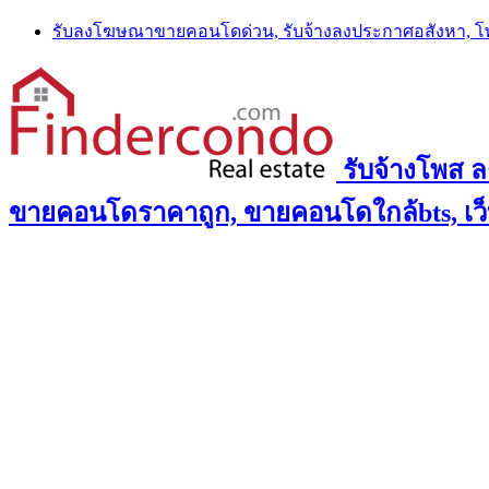
Skip
รับลงโฆษณาขายคอนโดด่วน, รับจ้างลงประกาศอสังหา, 
to
content
รับจ้างโพส 
ขายคอนโดราคาถูก, ขายคอนโดใกล้bts, เว