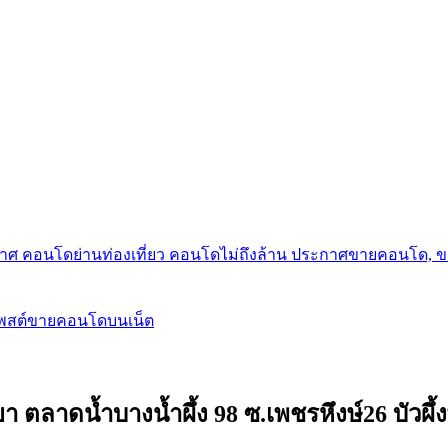
กาศ คอนโดย่านท่องเที่ยว คอนโดไม่ถึงล้าน ประกาศขายคอนโด, 
โพสต์ขายคอนโดบนเน็ต
ยา ตลาดน้ำบางน้ำผึ้ง 98 ซ.เพชรหึงษ์26 บัวผึ