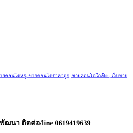
ขายคอนโดหรู, ขายคอนโดราคาถูก, ขายคอนโดใกล้bts, เว็บขาย
้งพัฒนา ติดต่อ/line 0619419639