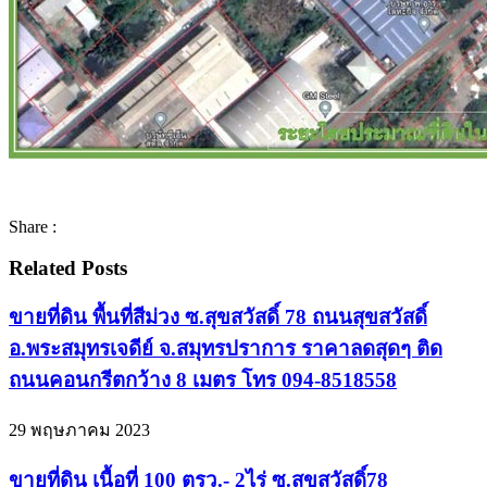
Share :
Related Posts
ขายที่ดิน พื้นที่สีม่วง ซ.สุขสวัสดิ์ 78 ถนนสุขสวัสดิ์
อ.พระสมุทรเจดีย์ จ.สมุทรปราการ ราคาลดสุดๆ ติด
ถนนคอนกรีตกว้าง 8 เมตร โทร 094-8518558
29 พฤษภาคม 2023
ขายที่ดิน เนื้อที่ 100 ตรว.- 2ไร่ ซ.สุขสวัสดิ์78