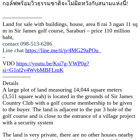
กอล์ฟพร้อมวิวธรรมชาติจะไม่ผิดหวังกับสนามแห่งนี้!
———————
Land for sale with buildings, house, area 8 rai 3 ngan 11 sq
m in Sir James golf course, Saraburi – price 110 million
baht,
contact 098-513-6286
Line chat
https://line.me/ti/p/4MG29aPOu_
–
VDO
https://youtu.be/Ksi7g-VWP0g?
si=G1nl2y4WybMBFLmK
—————
Details
A large plot of land measuring 14,044 square meters
(3,511 square wah) is located in the grounds of Sir James
Country Club with a golf course membership to be given
to the buyer. The land is adjacent to the par 3 hole of the
golf course and is close to the entrance of a village project
with a security system
.
The land is very private, there are no other houses nearby