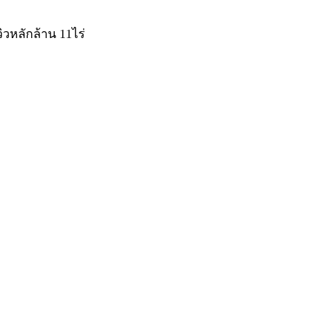
วหลักล้าน 11ไร่
ท