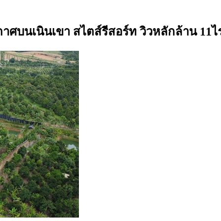
าศบนเนินเขา สไตส์รีสอร์ท วิวหลักล้าน 11ไร