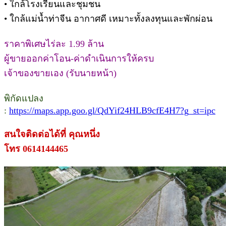
• ใกล้โรงเรียนและชุมชน
• ใกล้แม่น้ำท่าจีน อากาศดี เหมาะทั้งลงทุนและพักผ่อน
ราคาพิเศษไร่ละ 1.99 ล้าน
ผู้ขายออกค่าโอน-ค่าดำเนินการให้ครบ
เจ้าของขายเอง (รับนายหน้า)
พิกัดแปลง
:
https://maps.app.goo.gl/QdYif24HLB9cfE4H7?g_st=ipc
สนใจติดต่อได้ที่ คุณหนึ่ง
โทร 0614144465