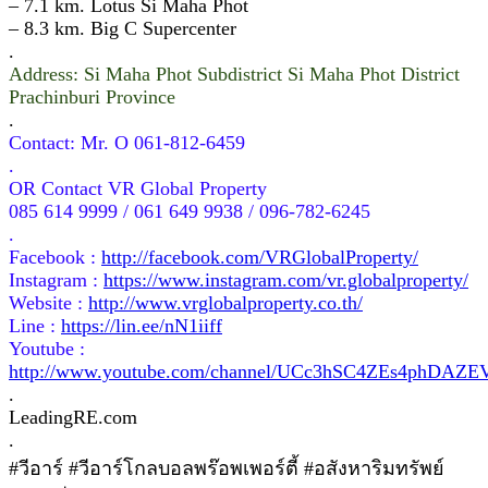
– 7.1 km. Lotus Si Maha Phot
– 8.3 km. Big C Supercenter
.
Address: Si Maha Phot Subdistrict Si Maha Phot District
Prachinburi Province
.
Contact: Mr. O 061-812-6459
.
OR Contact VR Global Property
085 614 9999 / 061 649 9938 / 096-782-6245
.
Facebook :
http://facebook.com/VRGlobalProperty/
Instagram :
https://www.instagram.com/vr.globalproperty/
Website :
http://www.vrglobalproperty.co.th/
Line :
https://lin.ee/nN1iiff
Youtube :
http://www.youtube.com/channel/UCc3hSC4ZEs4phDAZ
.
LeadingRE.com
.
#วีอาร์ #วีอาร์โกลบอลพร๊อพเพอร์ตี้ #อสังหาริมทรัพย์