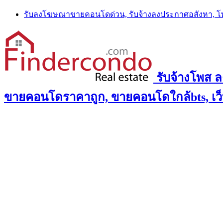
Skip
รับลงโฆษณาขายคอนโดด่วน, รับจ้างลงประกาศอสังหา, 
to
content
รับจ้างโพส 
ขายคอนโดราคาถูก, ขายคอนโดใกล้bts, เว