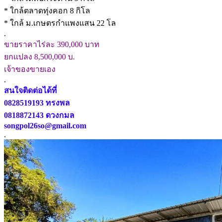
* ใกล้ตลาดทุ่งคอก 8 กิโล
* ใกล้ ม.เกษตรกำแพงแสน 22 โล
.
ขายราคาไร่ละ 390,000 บาท
ยกแปลง 8,500,000 บ.
เจ้าของขายเอง
.
สนใจติดต่อได้ที่
0828519193 ทรงพล
0818872143 ดวงกมล
songpol26so@gmail.com
.