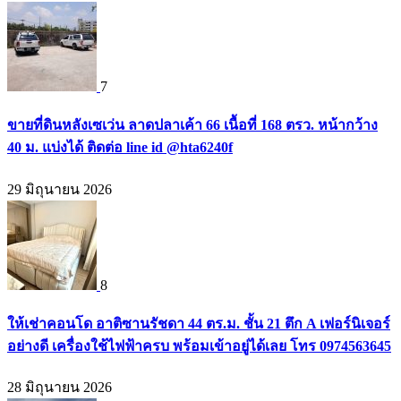
7
ขายที่ดินหลังเซเว่น ลาดปลาเค้า 66 เนื้อที่ 168 ตรว. หน้ากว้าง
40 ม. แบ่งได้ ติดต่อ line id @hta6240f
29 มิถุนายน 2026
8
ให้เช่าคอนโด อาติซานรัชดา 44 ตร.ม. ชั้น 21 ตึก A เฟอร์นิเจอร์
อย่างดี เครื่องใช้ไฟฟ้าครบ พร้อมเข้าอยู่ได้เลย โทร 0974563645
28 มิถุนายน 2026