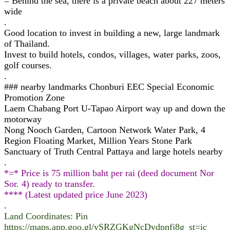
= Behind the sea, there is a private beach about 227 meters
wide
.
Good location to invest in building a new, large landmark
of Thailand.
Invest to build hotels, condos, villages, water parks, zoos,
golf courses.
.
### nearby landmarks Chonburi EEC Special Economic
Promotion Zone
Laem Chabang Port U-Tapao Airport way up and down the
motorway
Nong Nooch Garden, Cartoon Network Water Park, 4
Region Floating Market, Million Years Stone Park
Sanctuary of Truth Central Pattaya and large hotels nearby
.
*=* Price is 75 million baht per rai (deed document Nor
Sor. 4) ready to transfer.
**** (Latest updated price June 2023)
.
Land Coordinates: Pin
https://maps.app.goo.gl/vSRZGKgNcDvdpnfj8g_st=ic