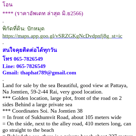
โอน
**** (ราคาอัพเดท ล่าสุด มิ.ย2566)
.
พิกัดที่ดิน: ปักหมุด
https://maps.app.goo.gl/vSRZGKgNcDvdpnfj8g_st=ic
.
สนใจคุยติดต่อได้ทุกวัน
โทร 065-7826549
Line: 065-7826549
Gmail: thaphat789@gmail.com
.
Land for sale by the sea Beautiful, good view at Pattaya,
Na Jomtien, 59-2-44 Rai, very good location.
*** Golden location, large plot, front of the road on 2
sides Behind a large private sea
*** Coordinates Soi. Na Jomtien 38
= In front of Sukhumvit Road, about 105 meters wide
= On the side, next to the alley road, 410 meters long, can
go straight to the beach