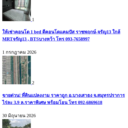
1
ให้เช่าคอนโด 1 bed ดีคอนโดแคมปัส ราชพฤกษ์-จรัญ13 ใกล้
MRTจรัญ13 , BTSบางหว้า โทร 093-7658997
1 กรกฎาคม 2026
2
ขายด่วน! ที่ดินแปลงงาม ราคาถูก อ.บางเสาธง จ.สมุทรปราการ
ไร่ละ 3.9 ล.ราคาพิเศษ พร้อมโอน โทร 092-6869618
30 มิถุนายน 2026