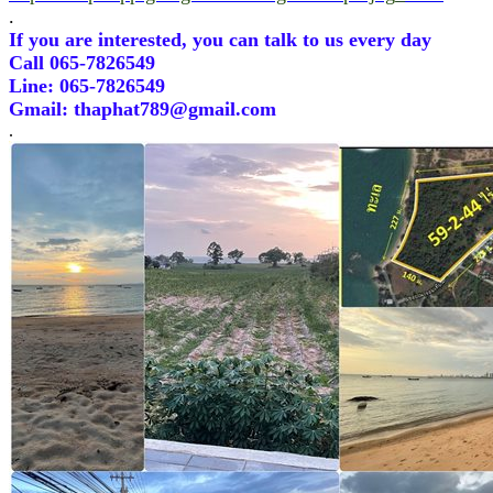
.
If you are interested, you can talk to us every day
Call 065-7826549
Line: 065-7826549
Gmail: thaphat789@gmail.com
.