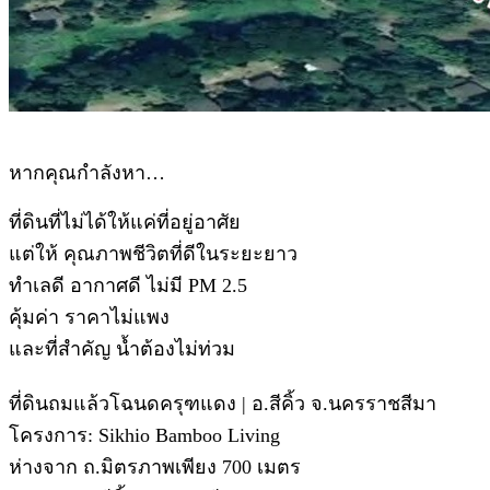
หากคุณกำลังหา…
ที่ดินที่ไม่ได้ให้แค่ที่อยู่อาศัย
แต่ให้ คุณภาพชีวิตที่ดีในระยะยาว
ทำเลดี อากาศดี ไม่มี PM 2.5
คุ้มค่า ราคาไม่แพง
และที่สำคัญ น้ำต้องไม่ท่วม
ที่ดินถมแล้วโฉนดครุฑแดง | อ.สีคิ้ว จ.นครราชสีมา
โครงการ: Sikhio Bamboo Living
ห่างจาก ถ.มิตรภาพเพียง 700 เมตร