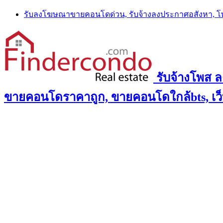
Skip
รับลงโฆษณาขายคอนโดด่วน, รับจ้างลงประกาศอสังหา, 
to
content
รับจ้างโพส 
ขายคอนโดราคาถูก, ขายคอนโดใกล้bts, เว