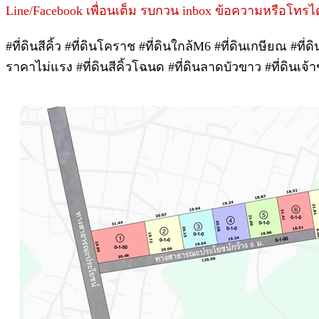
Line/Facebook เพื่อนเต็ม รบกวน inbox ข้อความหรือโทร
#ที่ดินสีคิ้ว #ที่ดินโคราช #ที่ดินใกล้M6 #ที่ดินเกษียณ #ที่
ราคาไม่แรง #ที่ดินสีคิ้วโฉนด #ที่ดินลาดบัวขาว #ที่ดินเจ้