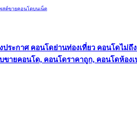
โพสต์ขายคอนโดบนเน็ต
ลงประกาศ คอนโดย่านท่องเที่ยว คอนโดไม่
็บขายคอนโด, คอนโดราคาถูก, คอนโดห้องเป