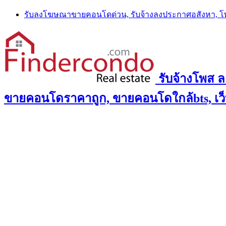
Skip
รับลงโฆษณาขายคอนโดด่วน, รับจ้างลงประกาศอสังหา, 
to
content
รับจ้างโพส 
ขายคอนโดราคาถูก, ขายคอนโดใกล้bts, เว