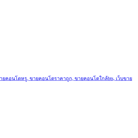
ขายคอนโดหรู, ขายคอนโดราคาถูก, ขายคอนโดใกล้bts, เว็บขาย