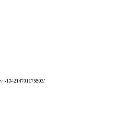
งหา-104214701175503/