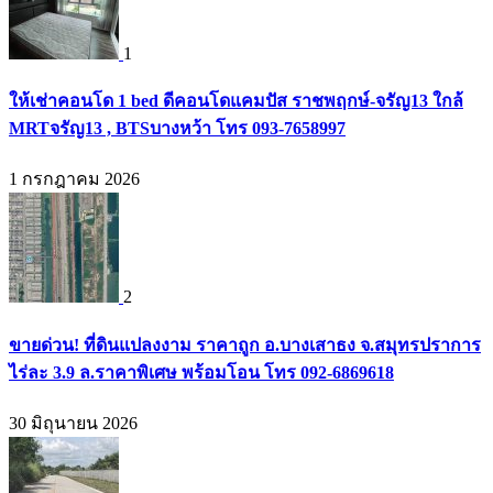
1
ให้เช่าคอนโด 1 bed ดีคอนโดแคมปัส ราชพฤกษ์-จรัญ13 ใกล้
MRTจรัญ13 , BTSบางหว้า โทร 093-7658997
1 กรกฎาคม 2026
2
ขายด่วน! ที่ดินแปลงงาม ราคาถูก อ.บางเสาธง จ.สมุทรปราการ
ไร่ละ 3.9 ล.ราคาพิเศษ พร้อมโอน โทร 092-6869618
30 มิถุนายน 2026