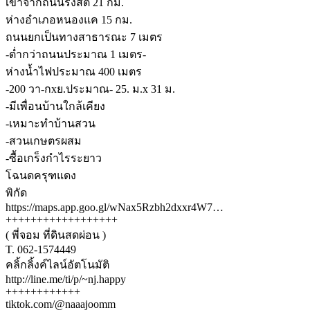
เข้าจากถนนรังสิต 21 กม.
ห่างอำเภอหนองแค 15 กม.
ถนนยกเป็นทางสาธารณะ 7 เมตร
-ต่ำกว่าถนนประมาณ 1 เมตร-
ห่างน้ำไฟประมาณ 400 เมตร
-200 วา-กxย.ประมาณ- 25. ม.x 31 ม.
-มีเพื่อนบ้านใกล้เคียง
-เหมาะทำบ้านสวน
-สวนเกษตรผสม
-ซื้อเกร็งกำไรระยาว
โฉนดครุฑแดง
พิกัด
https://maps.app.goo.gl/wNax5Rzbh2dxxr4W7…
++++++++++++++++++
( พี่จอม ที่ดินสดผ่อน )
T. 062-1574449
คลิ้กลิ้งค์ไลน์อัตโนมัติ
http://line.me/ti/p/~nj.happy
++++++++++++
tiktok.com/@naaajoomm