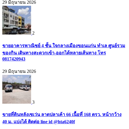
29 มิถุนายน 2026
2
ขายอาคารพาณิชย์ 4 ชั้น ใจกลางเมืองขอนแก่น ทำเล ศูนย์รวม
ของกิน เดินทางสะดวกเข้า-ออกได้หลายเส้นทาง โทร
0817420943
29 มิถุนายน 2026
3
ขายที่ดินหลังเซเว่น ลาดปลาเค้า 66 เนื้อที่ 168 ตรว. หน้ากว้าง
40 ม. แบ่งได้ ติดต่อ line id @hta6240f