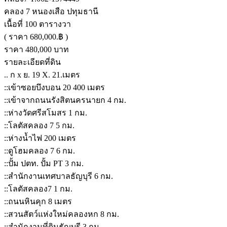
คลอง 7 หนองเสือ ปทุมธานี
เนื้อที่ 100 ตารางวา
( ราคา 680,000.฿ )
ราคา 480,000 บาท
รายละเอียดที่ดิน
.. ก x ย. 19 X. 21.เมตร
::เข้าซอยบึงบอน 20 400 เมตร
::เข้าจากถนนรังสิตนครนายก 4 กม.
::ห่างวัดศรีสโมสร 1 กม.
::โลตัสคลอง 7 5 กม.
::ห่างน้ำไฟ 200 เมตร
::ดูโฮมคลอง 7 6 กม.
::ปั้ม ปตท. ปั้ม PT 3 กม.
::สำนักงานเทศบาลธัญบุรี 6 กม.
::โลตัสคลอง7 1 กม.
::ถนนหินคุก 8 เมตร
::สวนสัตว์แห่งใหม่คลองหก 8 กม.
::สำนักงานที่ดินธัญบุรี 3 กม.