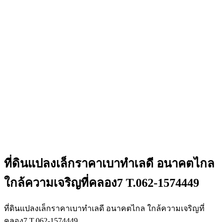
ที่ดินแปลงเล็กราคาเบาทำเลดี อนาคตไกล
ใกล้ความเจริญที่คลอง7 T.062-1574449
ที่ดินแปลงเล็กราคาเบาทำเลดี อนาคตไกล ใกล้ความเจริญที่
คลอง7 T.062-1574449