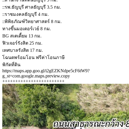
::รพ.ธัญบุรี ศาลธัญบุรี 3.5 กม.
::ราชมงคลธัญบุรี 4 กม.
::พิพิธภัณฑ์วิทยาศาสตร์ 8 กม.
ทางขึ้นมอเตอร์เวย์ 8 กม.
BG สเตเดี้ยม 13 กม.
ฟิวเจอร์รังสิต 25 กม.
เทศบาลรังสิต 17 กม.
โฉนดพร้อมโอน ฟรีค่าโอนภาษี
พิกัดที่ดิน
https://maps.app.goo.gl/i2gEZKNdpe5cF6tW9?
g_st=com.google.maps.preview.copy
++++++++++++++++++++++++