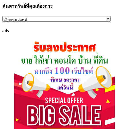
ค้นหาทรัพย์ที่คุณต้องการ
ค้นหา
ทรัพย์
ads
ที่
คุณ
ต้องการ