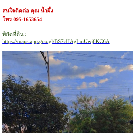
สนใจติดต่อ คุณ น้ำผึ้ง
โทร 095-1653654
พิกัดที่ดิน :
https://maps.app.goo.gl/BS7cHAgLmUwj8KC6A