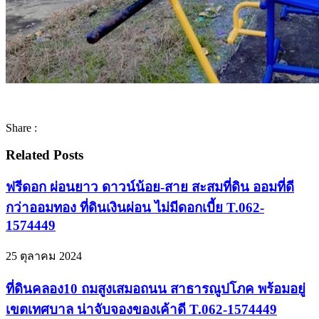
Share :
Related Posts
ฟรีดอก ผ่อนยาว ดาวน์น้อย-สาย สะสมที่ดิน ออมที่ดี
กว่าออมทอง ที่ดินเงินผ่อน ไม่มีดอกเบี้ย T.062-
1574449
25 ตุลาคม 2024
ที่ดินคลอง10 ถมสูงเสมอถนน สาธารณูปโภค พร้อมอยู่
เขตเทศบาล น่าจับจองของเค้าดี T.062-1574449