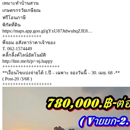
เหมาะทำบ้านสวน
เกษตรกรวัยเกษียณ
ฟรีโอนภาษี
พิกัดที่ดิน
https://maps.app.goo.gl/gYxU87JtdwuhqZJE8…
+++++++++++++++
พี่จอม อสังหาSาคาเจ้าของ
T. 062-1574449
คลิ้กลิ้งค์ไลน์อัตโนมัติ
http://line.me/ti/p/~nj.happy
++++++++++++++++++++++
**เงื่อนไขแบ่งจ่ายได้ 1.ปี – เฉพาะ จองวันนี้ – 30. เมย. 68 -**
( Post-20 /3/68 )
+++++++++++++++++++