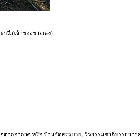
์ธานี (เจ้าของขายเอง)
านพักตากอากาศ หรือ บ้านจัดสรรขาย, วิวธรรมชาติบรรยากาศ