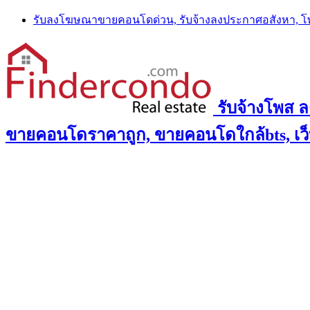
Skip
รับลงโฆษณาขายคอนโดด่วน, รับจ้างลงประกาศอสังหา, 
to
content
รับจ้างโพส 
ขายคอนโดราคาถูก, ขายคอนโดใกล้bts, เว