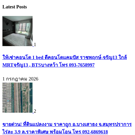
Latest Posts
1
ให้เช่าคอนโด 1 bed ดีคอนโดแคมปัส ราชพฤกษ์-จรัญ13 ใกล้
MRTจรัญ13 , BTSบางหว้า โทร 093-7658997
1 กรกฎาคม 2026
2
ขายด่วน! ที่ดินแปลงงาม ราคาถูก อ.บางเสาธง จ.สมุทรปราการ
ไร่ละ 3.9 ล.ราคาพิเศษ พร้อมโอน โทร 092-6869618