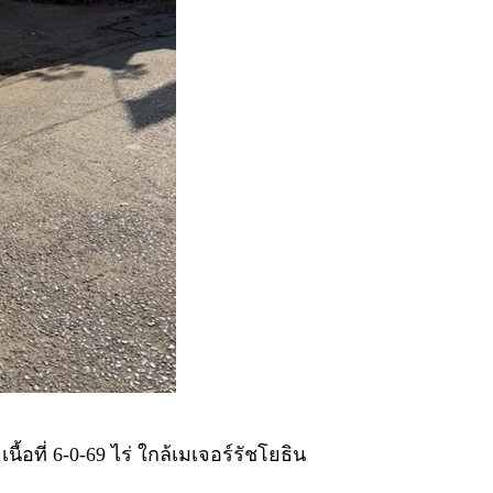
นื้อที่ 6‑0‑69 ไร่ ใกล้เมเจอร์รัชโยธิน