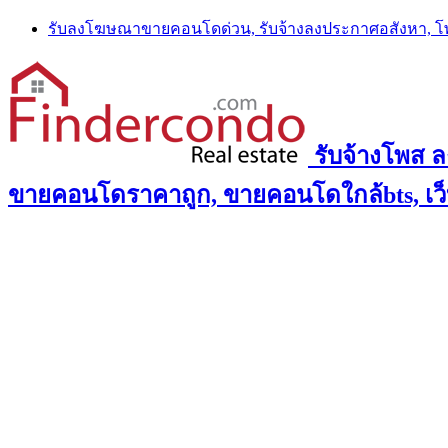
Skip
รับลงโฆษณาขายคอนโดด่วน, รับจ้างลงประกาศอสังหา, 
to
content
รับจ้างโพส 
ขายคอนโดราคาถูก, ขายคอนโดใกล้bts, เว