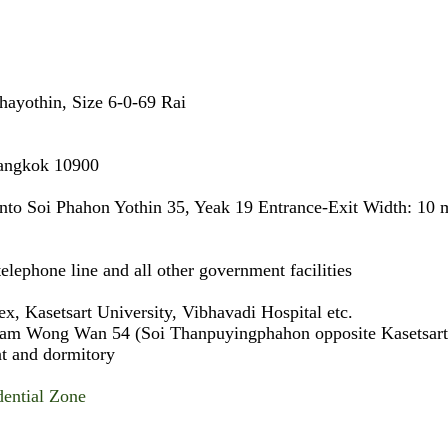
hayothin, Size 6‑0‑69 Rai
Bangkok 10900
onto Soi Phahon Yothin 35, Yeak 19 Entrance‑Exit Width: 10 m
 telephone line and all other government facilities
x, Kasetsart University, Vibhavadi Hospital etc.
gam Wong Wan 54 (Soi Thanpuyingphahon opposite Kasetsart 
nt and dormitory
ential Zone