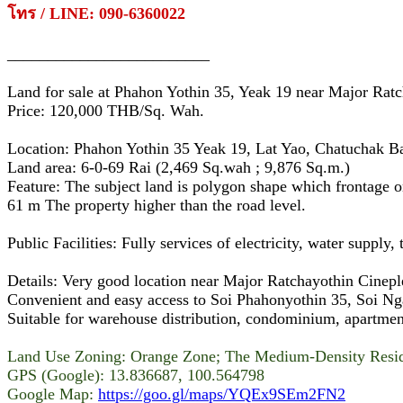
โทร / LINE: 090-6360022
_________________________
Land for sale at Phahon Yothin 35, Yeak 19 near Major Ratc
Price: 120,000 THB/Sq. Wah.
Location: Phahon Yothin 35 Yeak 19, Lat Yao, Chatuchak 
Land area: 6‑0‑69 Rai (2,469 Sq.wah ; 9,876 Sq.m.)
Feature: The subject land is polygon shape which frontage 
61 m The property higher than the road level.
Public Facilities: Fully services of electricity, water supply,
Details: Very good location near Major Ratchayothin Cineple
Convenient and easy access to Soi Phahonyothin 35, Soi N
Suitable for warehouse distribution, condominium, apartme
Land Use Zoning: Orange Zone; The Medium‑Density Resid
GPS (Google): 13.836687, 100.564798
Google Map:
https://goo.gl/maps/YQEx9SEm2FN2