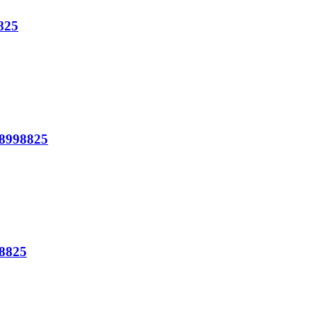
8825
8-8998825
98825