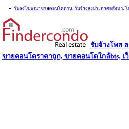
Skip
รับลงโฆษณาขายคอนโดด่วน, รับจ้างลงประกาศอสังหา, 
to
content
รับจ้างโพส 
ขายคอนโดราคาถูก, ขายคอนโดใกล้bts, เว