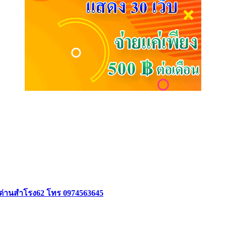
อยด่านสำโรง62 โทร 0974563645