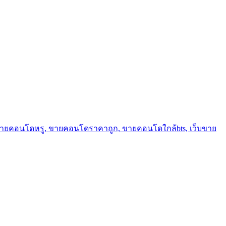
ขายคอนโดหรู, ขายคอนโดราคาถูก, ขายคอนโดใกล้bts, เว็บขาย