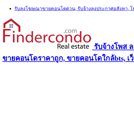
Skip
รับลงโฆษณาขายคอนโดด่วน, รับจ้างลงประกาศอสังหา, 
to
content
รับจ้างโพส 
ขายคอนโดราคาถูก, ขายคอนโดใกล้bts, เว