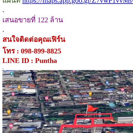
แผนที่
https://maps.app.goo.gl/Z7vwP1vvM
.
เสนอขายที่ 122 ล้าน
.
สนใจติดต่อคุณเฟิร์น
โทร : 098-899-8825
LINE ID : Puntha
.