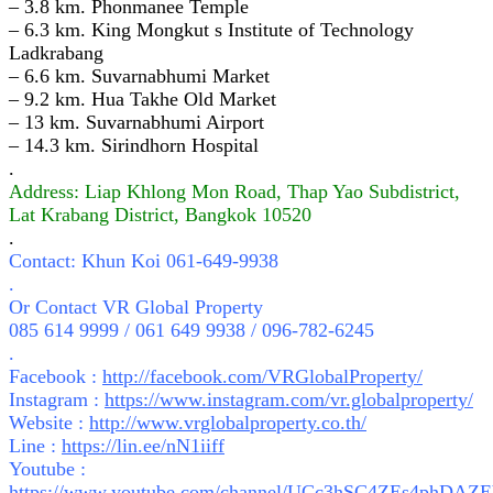
– 3.8 km. Phonmanee Temple
– 6.3 km. King Mongkut s Institute of Technology
Ladkrabang
– 6.6 km. Suvarnabhumi Market
– 9.2 km. Hua Takhe Old Market
– 13 km. Suvarnabhumi Airport
– 14.3 km. Sirindhorn Hospital
.
Address: Liap Khlong Mon Road, Thap Yao Subdistrict,
Lat Krabang District, Bangkok 10520
.
Contact: Khun Koi 061-649-9938
.
Or Contact VR Global Property
085 614 9999 / 061 649 9938 / 096-782-6245
.
Facebook :
http://facebook.com/VRGlobalProperty/
Instagram :
https://www.instagram.com/vr.globalproperty/
Website :
http://www.vrglobalproperty.co.th/
Line :
https://lin.ee/nN1iiff
Youtube :
https://www.youtube.com/channel/UCc3hSC4ZEs4phDA