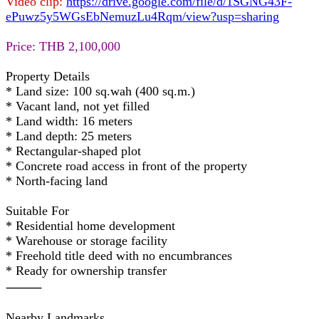
Video clip:
https://drive.google.com/file/d/1SGNG43F-
ePuwz5y5WGsEbNemuzLu4Rqm/view?usp=sharing
Price: THB 2,100,000
Property Details
* Land size: 100 sq.wah (400 sq.m.)
* Vacant land, not yet filled
* Land width: 16 meters
* Land depth: 25 meters
* Rectangular-shaped plot
* Concrete road access in front of the property
* North-facing land
Suitable For
* Residential home development
* Warehouse or storage facility
* Freehold title deed with no encumbrances
* Ready for ownership transfer
⸻
Nearby Landmarks