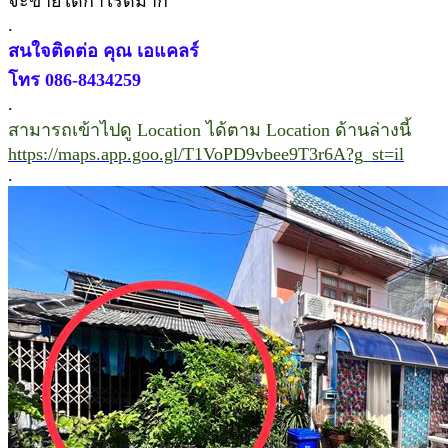
จะขายได้กำไรดีมาก
.
สนใจติดต่อ คุณ เอแคลร์
โทร 086-8434259
.
สามารถเข้าไปดู Location ได้ตาม Location ด้านล่างนี้
https://maps.app.goo.gl/T1VoPD9vbee9T3r6A?g_st=il
.