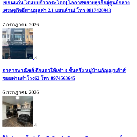
[ขอนแก่น โตแบบก้าวกระโดด] โอกาสขยายธุรกิจสู่ศูนย์กลาง
เศรษฐกิจอีสานมูลค่า 2.1 แสนล้าน! โทร 0817420943
7 กรกฎาคม 2026
3
อาคารพาณิชย์ ตึกแถวให้เช่า 3 ชั้นครึ่ง หมู่บ้านกัญญาเฮ้าส์
ซอยด่านสำโรง62 โทร 0974563645
6 กรกฎาคม 2026
4