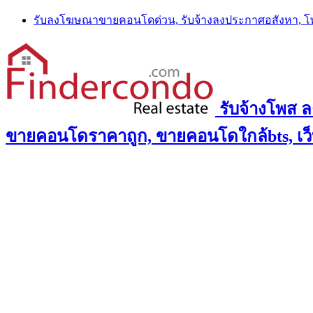
Skip
รับลงโฆษณาขายคอนโดด่วน, รับจ้างลงประกาศอสังหา, 
to
content
รับจ้างโพส 
ขายคอนโดราคาถูก, ขายคอนโดใกล้bts, เว