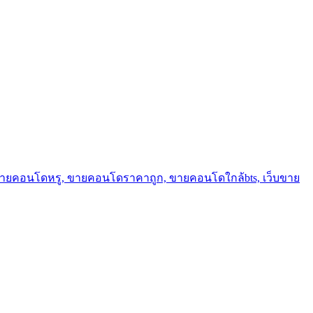
ขายคอนโดหรู, ขายคอนโดราคาถูก, ขายคอนโดใกล้bts, เว็บขาย