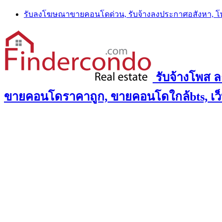
Skip
รับลงโฆษณาขายคอนโดด่วน, รับจ้างลงประกาศอสังหา, 
to
content
รับจ้างโพส 
ขายคอนโดราคาถูก, ขายคอนโดใกล้bts, เว