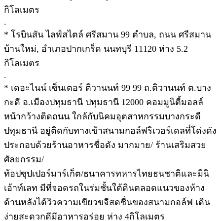
กิโลเมตร
.
* โรบินสัน ไลฟ์สไตล์ ศรีสมาน 99 ตําบล, ถนน ศรีสมาน
บ้านใหม่, อำเภอปากเกร็ด นนทบุรี 11120 ห่าง 5.2
กิโลเมตร
.
* เดอะไนน์ เซ็นเตอร์ ติวานนท์ 99 99 ถ.ติวานนท์ ต.บาง
กะดี อ.เมืองปทุมธานี ปทุมธานี 12000 คอมมูนิตี้มอลล์
หน้ากว้างติดถนน ใกล้กับนิคมอุตสาหกรรมบางกระดี
ปทุมธานี อยู่ติดกับทางเข้าสนามกอล์ฟริเวอร์เดลที่โด่งดัง
ประกอบด้วยร้านอาหารชื่อดัง มากมาย/ ร้านเสริมสวย
ศัลยกรรม/
ท้อปซุปเปอร์มาร์เก็ต/ธนาคารทหารไทยธนชาติและมินิ
เอ้าท์เลท มีที่จอดรถในร่มชั้นใต้ดินตลอดแนวของห้าง
ด้านหลังได้วิวความเขียวขจีสดชื่นของสนามกอล์ฟ เดิน
ง่ายสะดวกดีมีอาหารอร่อย ห่าง 4กิโลเมตร