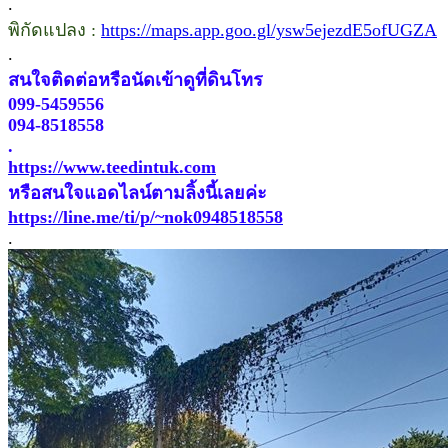
.
พิกัดแปลง :
https://maps.app.goo.gl/ysw5ejezdE5ofUGZA
.
สนใจติดต่อหรือนัดเข้าดูที่ดินโทร
099-5459556
094-8518558
.
https://www.teedintuk.com
หรือสนใจแอดไลน์ตามลิ้งนี้เลยค่ะ
https://line.me/ti/p/~nok0948518558
.