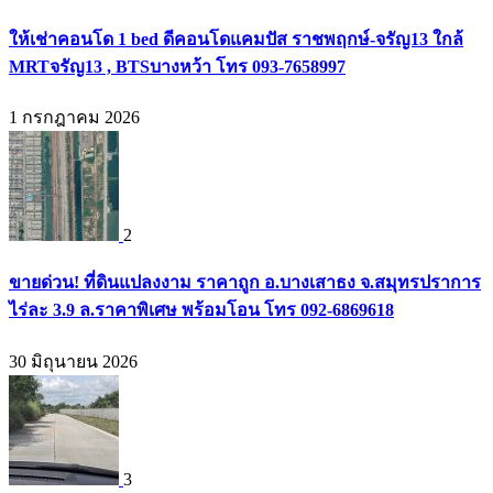
ให้เช่าคอนโด 1 bed ดีคอนโดแคมปัส ราชพฤกษ์-จรัญ13 ใกล้
MRTจรัญ13 , BTSบางหว้า โทร 093-7658997
1 กรกฎาคม 2026
2
ขายด่วน! ที่ดินแปลงงาม ราคาถูก อ.บางเสาธง จ.สมุทรปราการ
ไร่ละ 3.9 ล.ราคาพิเศษ พร้อมโอน โทร 092-6869618
30 มิถุนายน 2026
3