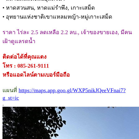
• หาดสวนสน, หาดแม่รำพึง, เกาะเสม็ด
• อุทยานแห่งชาติเขาแหลมหญ้า-หมู่เกาะเสม็ด
ราคา ไร่ละ 2.5 ลดเหลือ 2.2 ลบ., เจ้าของขายเอง, มีคน
เฝ้าดูแลรดน้ำ
ติดต่อได้ที่คุณแตง
โทร : 085-261-9111
หรือแอดไลน์ตามเบอร์มือถือ
แผนที่
https://maps.app.goo.gl/WXP5nikJQeeVFnai7?
g_st=ic
.