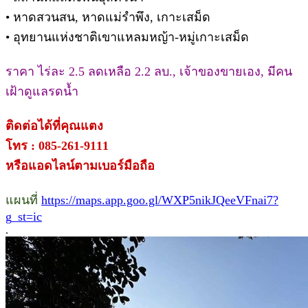
• หาดสวนสน, หาดแม่รำพึง, เกาะเสม็ด
• อุทยานแห่งชาติเขาแหลมหญ้า-หมู่เกาะเสม็ด
ราคา ไร่ละ 2.5 ลดเหลือ 2.2 ลบ., เจ้าของขายเอง, มีคน
เฝ้าดูแลรดน้ำ
ติดต่อได้ที่คุณแตง
โทร : 085-261-9111
หรือแอดไลน์ตามเบอร์มือถือ
แผนที่
https://maps.app.goo.gl/WXP5nikJQeeVFnai7?
g_st=ic
.