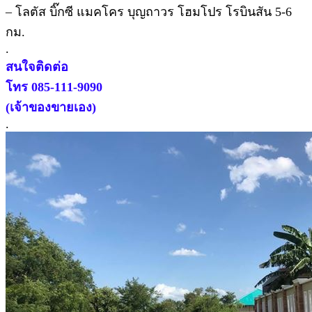
– โลตัส บิ๊กซี แมคโคร บุญถาวร โฮมโปร โรบินสัน 5-6
กม.
.
สนใจติดต่อ
โทร 085-111-9090
(เจ้าของขายเอง)
.