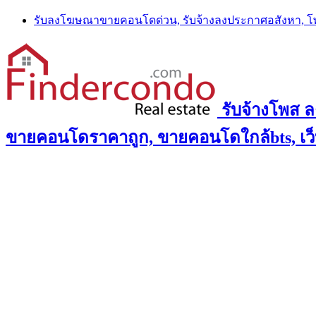
Skip
รับลงโฆษณาขายคอนโดด่วน, รับจ้างลงประกาศอสังหา, 
to
content
รับจ้างโพส 
ขายคอนโดราคาถูก, ขายคอนโดใกล้bts, เว