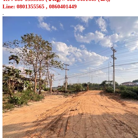
Line: 0801355565 , 0860401449
.