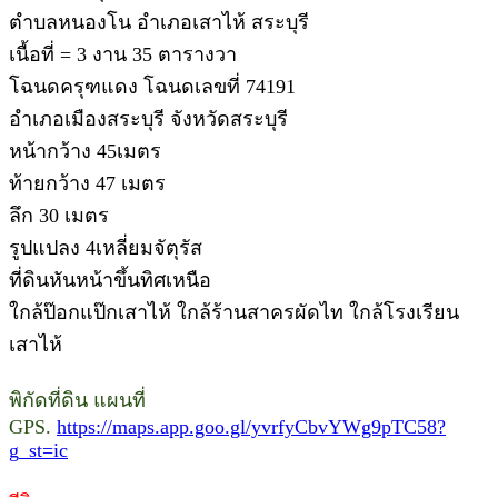
ตำบลหนองโน อำเภอเสาไห้ สระบุรี
เนื้อที่ = 3 งาน 35 ตารางวา
โฉนดครุฑแดง โฉนดเลขที่ 74191
อำเภอเมืองสระบุรี จังหวัดสระบุรี
หน้ากว้าง 45เมตร
ท้ายกว้าง 47 เมตร
ลึก 30 เมตร
รูปแปลง 4เหลี่ยมจัตุรัส
ที่ดินหันหน้าขึ้นทิศเหนือ
ใกล้ป๊อกแป๊กเสาไห้ ใกล้ร้านสาครผัดไท ใกล้โรงเรียน
เสาไห้
พิกัดที่ดิน แผนที่
GPS.
https://maps.app.goo.gl/yvrfyCbvYWg9pTC58?
g_st=ic