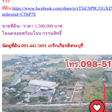
รีวิว
ที่ดิน
https://www.facebook.com/share/p/zT5iCSP9CJ1GXZ
mibextid=CTbP7E
ขายที่ดิน= ราคา 1,500,000 บาท
โฉนดลอยพร้อมโอน กรรมสิทธิ์
นัดดูที่ดิน 093-441-5691 เกริกเกียรติสระบุรี