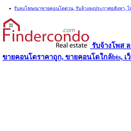
Skip
รับลงโฆษณาขายคอนโดด่วน, รับจ้างลงประกาศอสังหา, 
to
content
รับจ้างโพส 
ขายคอนโดราคาถูก, ขายคอนโดใกล้bts, เว