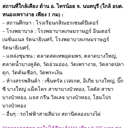
สถานที่ใกล้เคียง ด้าน อ. ไทรน้อย จ. นนทบุรี (ใกล้ อบต.
หนองเพรางาย เพียง 1 กม) :
– สถานศึกษา : โรงเรียนกสิณธรเซนต์ปีเตอร์
– โรงพยาบาล : โรงพยาบาลเกษมราษฏร์ อินเตอร์
เนชั่นแนล รัตนาธิเบศร์, โรงพยาบาลเกษมราษฎร์
รัตนาธิเบศร์,
– แหล่งชุมชน : ตลาดสดเทพอุดมพร, ตลาดบางใหญ่,
ตลาดน้ำบางคูลัด, วัดอ่วมอ่อง, วัดเพรางาย, วัดลาดปลา
ดุก, วัดต้นเชือก, วัดพระเงิน
– ห้างสรรพสินค้า : เซ็นทรัล เวสเกต, อิเกีย บางใหญ่, บิ๊ก
ซี บางใหญ่ แม็คโคร สาขาบางบัวทอง, โลตัส สาขา
บางบัวทอง, แจส กรีน วิลเลจ บางบัวทอง, โฮมโปร
บางบัวทอง
– อื่นๆ : รถไฟฟ้าสายสีม่วง สถานีคลองบางไผ่