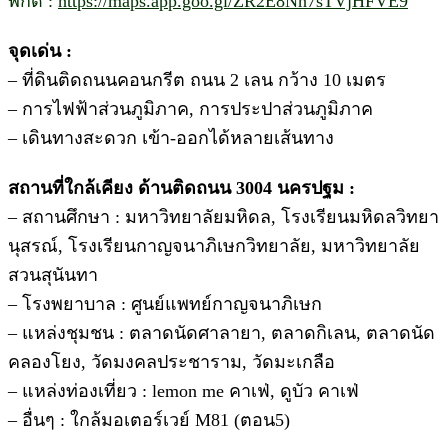
พิกัด :
https://maps.app.goo.gl/ZR2E8Nh7sTVjHFVE9
จุดเด่น :
– ที่ดินติดถนนคอนกรีต ถนน 2 เลน กว้าง 10 เมตร
– การไฟฟ้าส่วนภูมิภาค, การประปาส่วนภูมิภาค
– เดินทางสะดวก เข้า-ออกได้หลายเส้นทาง
สถานที่ใกล้เคียง ด้านติดถนน 3004 นครปฐม :
– สถานศึกษา : มหาวิทยาลัยมหิดล, โรงเรียนมหิดลวิทยา
นุสรณ์, โรงเรียนกาญจนาภิเษกวิทยาลัย, มหาวิทยาลัย
สวนสุนันทา
– โรงพยาบาล : ศูนย์แพทย์กาญจนาภิเษก
– แหล่งชุมชน : ตลาดนัดศาลายา, ตลาดกิเลน, ตลาดนัด
คลองโยง, วัดมงคลประชาราม, วัดมะเกลือ
– แหล่งท่องเที่ยว : lemon me คาเฟ่, ดูบัว คาเฟ่
– อื่นๆ : ใกล้มอเตอร์เวย์ M81 (ตอน5)