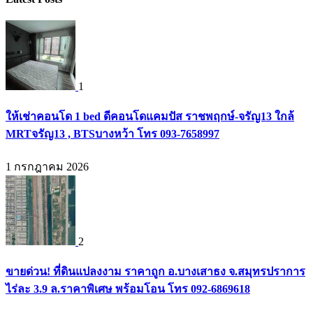
1
ให้เช่าคอนโด 1 bed ดีคอนโดแคมปัส ราชพฤกษ์-จรัญ13 ใกล้
MRTจรัญ13 , BTSบางหว้า โทร 093-7658997
1 กรกฎาคม 2026
2
ขายด่วน! ที่ดินแปลงงาม ราคาถูก อ.บางเสาธง จ.สมุทรปราการ
ไร่ละ 3.9 ล.ราคาพิเศษ พร้อมโอน โทร 092-6869618