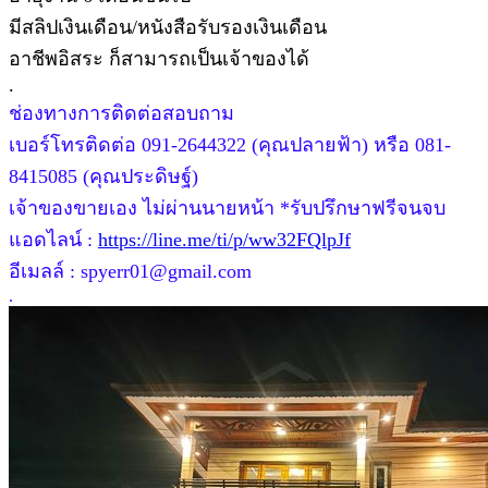
มีสลิปเงินเดือน/หนังสือรับรองเงินเดือน
อาชีพอิสระ ก็สามารถเป็นเจ้าของได้
.
ช่องทางการติดต่อสอบถาม
เบอร์โทรติดต่อ 091-2644322 (คุณปลายฟ้า) หรือ 081-
8415085 (คุณประดิษฐ์)
เจ้าของขายเอง ไม่ผ่านนายหน้า *รับปรึกษาฟรีจนจบ
แอดไลน์ :
https://line.me/ti/p/ww32FQlpJf
อีเมลล์ : spyerr01@gmail.com
.