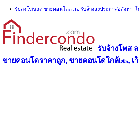
Skip
รับลงโฆษณาขายคอนโดด่วน, รับจ้างลงประกาศอสังหา, 
to
content
รับจ้างโพส 
ขายคอนโดราคาถูก, ขายคอนโดใกล้bts, เว