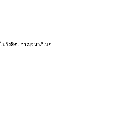
องไปรังสิต, กาญจนาภิเษก