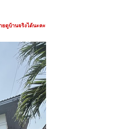
มายดูบ้านจริงได้นะคะ