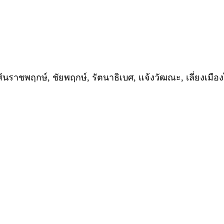
้นราชพฤกษ์, ชัยพฤกษ์, รัตนาธิเบศ, แจ้งวัฒณะ, เลี่ยงเมื