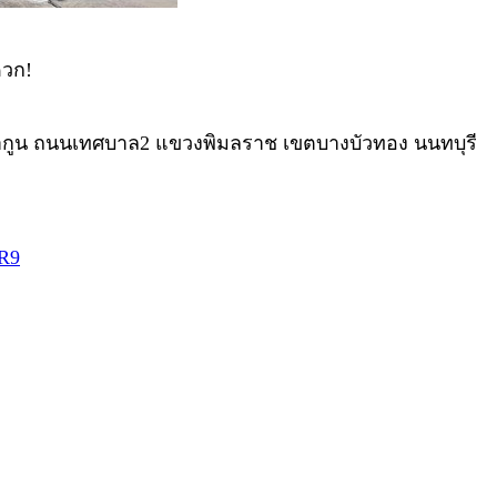
ดวก!
เวศน์ลากูน ถนนเทศบาล2 แขวงพิมลราช เขตบางบัวทอง นนทบุรี
MR9